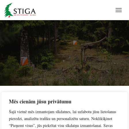
T
O
G
G
L
E
N
A
V
I
G
A
T
I
O
N
S
Mēs cienām jūsu privātumu
Search …
e
Šajā vietnē mēs izmantojam sīkdatnes, lai uzlabotu jūsu lietošanas
a
pieredzi, analizētu trafiku un personalizētu saturu. Noklikšķinot
r
c
“Pieņemt visus”, jūs piekrītat visu sīkdatņu izmantošanai. Savas