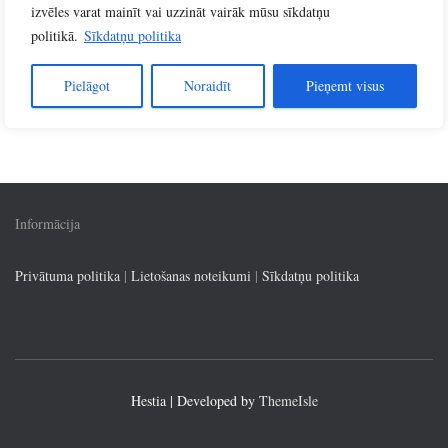
Slēpošanas trases
h
izvēles varat mainīt vai uzzināt vairāk mūsu sīkdatņu
f
politikā.
Sīkdatņu politika
o
r
Pielāgot
Noraidīt
Pieņemt visus
:
Informācija
Privātuma politika
|
Lietošanas noteikumi
|
Sīkdatņu politika
Hestia | Developed by
ThemeIsle