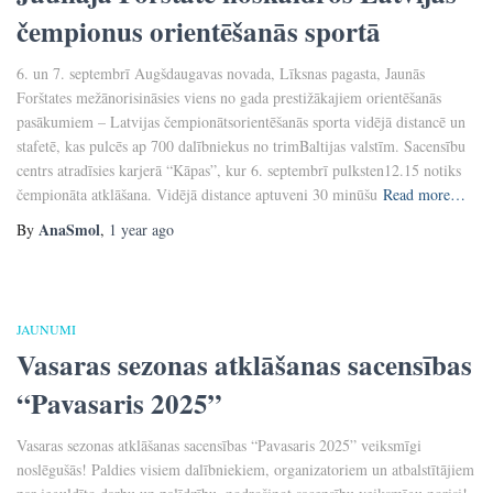
čempionus orientēšanās sportā
6. un 7. septembrī Augšdaugavas novada, Līksnas pagasta, Jaunās
Forštates mežānorisināsies viens no gada prestižākajiem orientēšanās
pasākumiem – Latvijas čempionātsorientēšanās sporta vidējā distancē un
stafetē, kas pulcēs ap 700 dalībniekus no trimBaltijas valstīm. Sacensību
centrs atradīsies karjerā “Kāpas”, kur 6. septembrī pulksten12.15 notiks
čempionāta atklāšana. Vidējā distance aptuveni 30 minūšu
Read more…
AnaSmol
By
,
1 year
ago
JAUNUMI
Vasaras sezonas atklāšanas sacensības
“Pavasaris 2025”
Vasaras sezonas atklāšanas sacensības “Pavasaris 2025” veiksmīgi
noslēgušās! Paldies visiem dalībniekiem, organizatoriem un atbalstītājiem