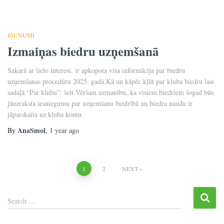
JAUNUMI
Izmaiņas biedru uzņemšanā
Sakarā ar lielo interesi, ir apkopota visa informācija par biedru
uzņemšanas procedūru 2025. gadā.Kā un kāpēc kļūt par kluba biedru lasi
sadaļā “Par klubu”: šeit.Vēršam uzmanību, ka visiem biedriem šogad būs
jāuzraksta iesniegumu par uzņemšanu biedrībā un biedra naudu ir
jāparskaita uz kluba kontu.
AnaSmol
By
,
1 year
ago
Posts
1
2
NEXT
navigation
S
Search …
e
a