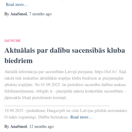
Read more…
AnaSmol
By
,
7 months
ago
JAUNUMI
Aktuālais par dalību sacensībās kluba
biedriem
Aktuālā informācija par sacensībām Latvijā pieejama: https://lof.lv/. Šajā
rakstā tiek uzskatītas aktuālākās iespējas kluba biedriem ar pieejamajām
atbalsta iespējām. No 01.09.2025. lai pieteiktos sacensību dalības maksas
līdzfinansējumam, obligāti ir: -jāaizpilda anketa konkrētām sacensībām; -
jāpiesakās lētajā pieteikšanās termiņā.
___________________________________________________
19.09.2025. (piektdiena) Daugavpilī un citās Latvijas pilsētās norisināsies
O-nakts rogainings. Dalība bezmaksas.
Read more…
AnaSmol
By
,
12 months
ago