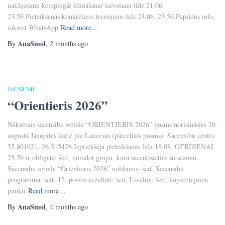
nakšņošanu kempingā/ ēdināšanu/ laivošanu līdz 21.06.
23.59.Pieteikšanās konkrētiem treniņiem līdz 23.06. 23.59.Papildus info,
rakstot WhatsApp
Read more…
AnaSmol
By
,
2 months
ago
JAUNUMI
“Orientieris 2026”
Nākamais sacensību seriāla “ORIENTIERIS 2026” posms norisināsies 20.
augustā Jāņupītes kartē pie Laucesas (pārceltais posms). Sacensību centrs:
55.801921, 26.515426.Iepriekšējā pieteikšanās līdz 18.08. OTRDIENAI
23.59 ir obligāta: šeit, norādot grupu, kurā sacentīsieties šo sezonu.
Sacensību seriāla “Orientieris 2026” nolikums: šeit. Sacensību
programma: šeit. 12. posma rezultāti: šeit, Livelox: šeit, kopvērtējuma
punkti
Read more…
AnaSmol
By
,
4 months
ago