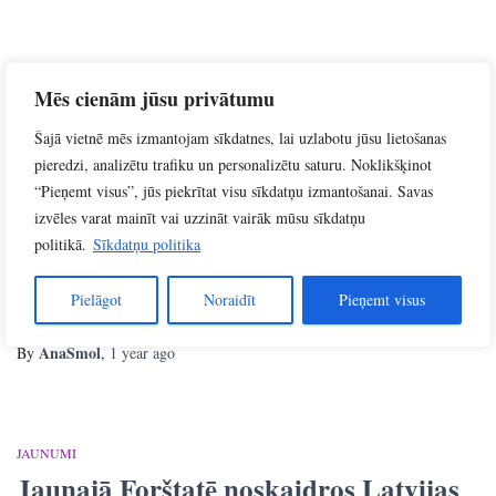
JAUNUMI
Mēs cienām jūsu privātumu
Latgales Centrālā bibliotēka aicina uz
Šajā vietnē mēs izmantojam sīkdatnes, lai uzlabotu jūsu lietošanas
sarunu ar Daugavpils orientieristiem
pieredzi, analizētu trafiku un personalizētu saturu. Noklikšķinot
“Pieņemt visus”, jūs piekrītat visu sīkdatņu izmantošanai. Savas
Latgales Centrālā bibliotēka turpina pasākumu ciklu “Viesis bibliotēkā”
izvēles varat mainīt vai uzzināt vairāk mūsu sīkdatņu
un aicina ikvienu interesentu uz sarunu ar Daugavpils orientēšanās sporta
kluba “Stiga” pārstāvjiem, kura notiks sestdien, 9. augustā, plkst. 12.00
politikā.
Sīkdatņu politika
Latgales Centrālās bibliotēkas Nozaru literatūras sektorā (Rīgas ielā 22a,
2. stāvā). Sarunas gaitā sporta kluba “Stiga” pārstāvji atklās
Pielāgot
Noraidīt
Pieņemt visus
klātesošajiem, kas tad īsti
Read more…
AnaSmol
By
,
1 year
ago
JAUNUMI
Jaunajā Forštatē noskaidros Latvijas