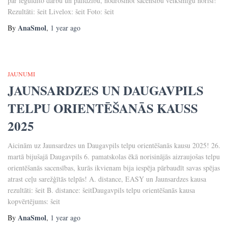
par ieguldīto darbu un palīdzību, nodrošinot sacensību veiksmīgu norisi!
Rezultāti: šeit Livelox: šeit Foto: šeit
AnaSmol
By
,
1 year
ago
JAUNUMI
JAUNSARDZES UN DAUGAVPILS
TELPU ORIENTĒŠANĀS KAUSS
2025
Aicinām uz Jaunsardzes un Daugavpils telpu orientēšanās kausu 2025! 26.
martā bijušajā Daugavpils 6. pamatskolas ēkā norisinājās aizraujošas telpu
orientēšanās sacensības, kurās ikvienam bija iespēja pārbaudīt savas spējas
atrast ceļu sarežģītās telpās! A. distance, EASY un Jaunsardzes kausa
rezultāti: šeit B. distance: šeitDaugavpils telpu orientēšanās kausa
kopvērtējums: šeit
AnaSmol
By
,
1 year
ago